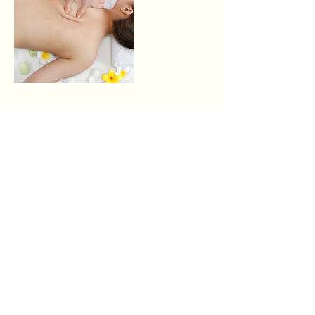
Datos de contacto
Calle Sonoita 115, Chapultepec, Tijuana,
B.C., México
THAI MASSAGE
นวดแผนไทย