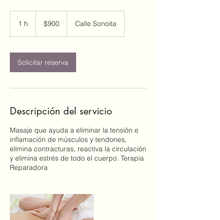
900
pesos
1 h
1
$900
Calle Sonoita
mexicanos
Solicitar reserva
Descripción del servicio
Masaje que ayuda a eliminar la tensión e
inflamación de músculos y tendones,
elimina contracturas, reactiva la circulación
y elimina estrés de todo el cuerpo. Terapia
Reparadora