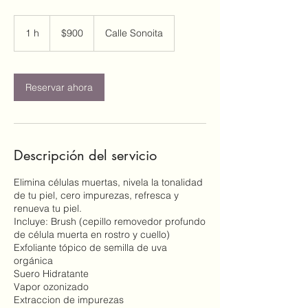
900
pesos
1 h
1
$900
Calle Sonoita
mexicanos
Reservar ahora
Descripción del servicio
Elimina células muertas, nivela la tonalidad
de tu piel, cero impurezas, refresca y
renueva tu piel.
Incluye: Brush (cepillo removedor profundo
de célula muerta en rostro y cuello)
Exfoliante tópico de semilla de uva
orgánica
Suero Hidratante
Vapor ozonizado
Extraccion de impurezas